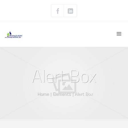
Alert Box
Home
|
Elements
|
Alert Box