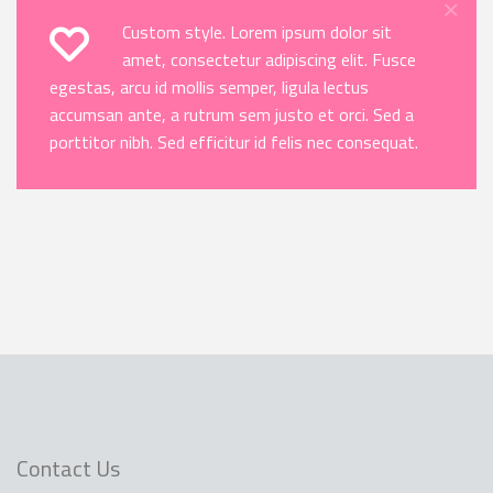
×
Custom style. Lorem ipsum dolor sit
amet, consectetur adipiscing elit. Fusce
egestas, arcu id mollis semper, ligula lectus
accumsan ante, a rutrum sem justo et orci. Sed a
porttitor nibh. Sed efficitur id felis nec consequat.
Contact Us