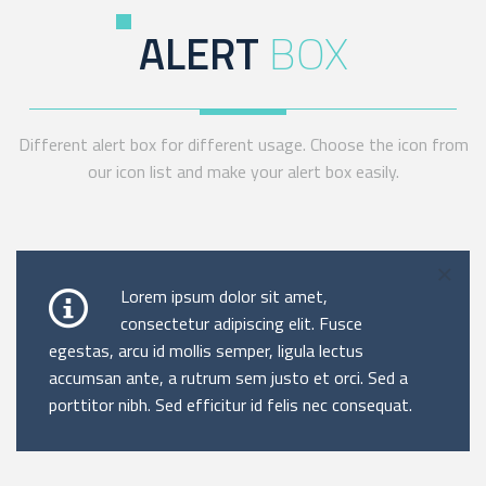
ALERT
BOX
Different alert box for different usage. Choose the icon from
our icon list and make your alert box easily.
×
Lorem ipsum dolor sit amet,
consectetur adipiscing elit. Fusce
egestas, arcu id mollis semper, ligula lectus
accumsan ante, a rutrum sem justo et orci. Sed a
porttitor nibh. Sed efficitur id felis nec consequat.